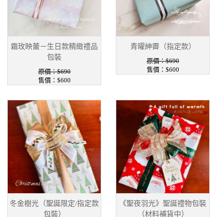
霜玫映蕾－生日款精緻禮品
青曜紳霽（指定款）
包裝
原價：$690
售價：$600
原價：$690
售價：$600
冬金樹光（聖誕限定/指定款
《聖夜羽光》聖誕禮物包裝
包裝）
（材料補貨中）