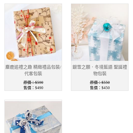
麋鹿追禮之趣 精緻禮品包裝/
銀雪之願．冬境藍語 聖誕禮
代客包裝
物包裝
原價：$590
原價：$550
售價：$490
售價：$450