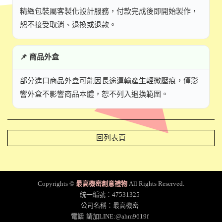
精緻包裝屬客製化設計服務，付款完成後即開始製作，
恕不接受取消、退換或退款。
📌 商品外盒
部分進口商品外盒可能因長途運輸產生輕微壓痕，僅影
響外盒不影響商品本體，恕不列入退換範圍。
回列表頁
Copyrights ©
最高機密創意禮物
All Rights Reserved.
統一編號：47531325
公司名稱：最高機密
電話
請加LINE:@ahm9619f