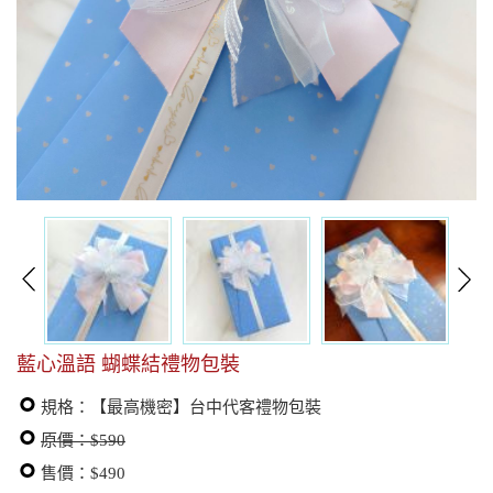
藍心溫語 蝴蝶結禮物包裝
規格：【最高機密】台中代客禮物包裝
原價：$590
售價：$490