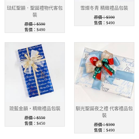
琺紅聖韻．聖誕禮物代客包
雪燦冬青 精緻禮品包裝
裝
原價：$590
售價：$490
原價：$590
售價：$490
琉藍金韻・精緻禮品包裝
馴光聖誕夜之禮 代客禮品包
裝
原價：$550
售價：$450
原價：$590
售價：$490