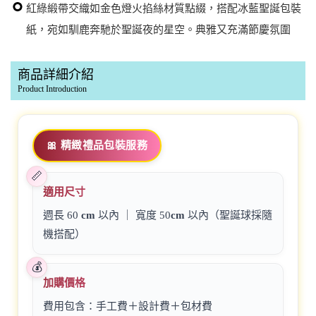
紅綠緞帶交織如金色燈火掐絲材質點綴，搭配冰藍聖誕包裝
紙，宛如馴鹿奔馳於聖誕夜的星空。典雅又充滿節慶氛圍
商品詳細介紹
Product Introduction
🎀 精緻禮品包裝服務
適用尺寸
週長 60
cm
以內 ｜ 寬度 50
cm
以內（聖誕球採隨
機搭配）
加購價格
費用包含：手工費＋設計費＋包材費