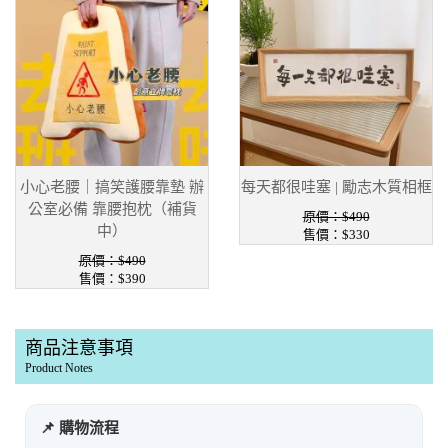
小心老腰｜搞笑護腰靠墊 辦
每天都很哇塞 | 勵志木質相框
公室必備 靠腰抱枕（補貨
原價：$490
中）
售價：$330
原價：$490
售價：$390
商品注意事項
Product Notes
📌 購物流程