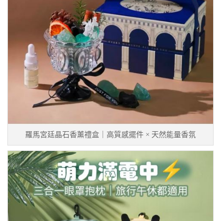
羅馬宮廷晶石香薰禮盒｜高質感擺件 × 天然能量香氛