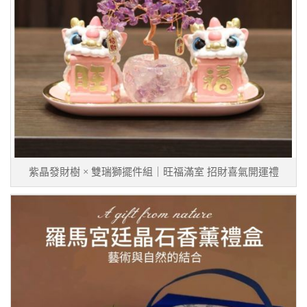
紫晶發財樹 × 雙瑞獅擺件組｜旺福滿室 招財喜氣開運禮