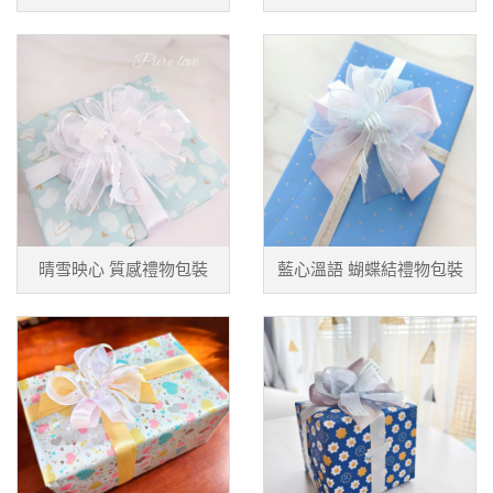
晴雪映心 質感禮物包裝
藍心溫語 蝴蝶結禮物包裝