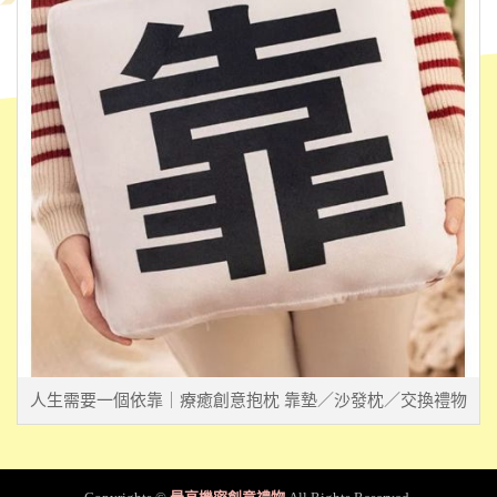
人生需要一個依靠｜療癒創意抱枕 靠墊／沙發枕／交換禮物