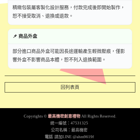
精緻包裝屬客製化設計服務，付款完成後即開始製作，
恕不接受取消、退換或退款。
📌 商品外盒
部分進口商品外盒可能因長途運輸產生輕微壓痕，僅影
響外盒不影響商品本體，恕不列入退換範圍。
回列表頁
Copyrights ©
最高機密創意禮物
All Rights Reserved.
統一編號：47531325
公司名稱：最高機密
電話
請加LINE:@ahm9619f