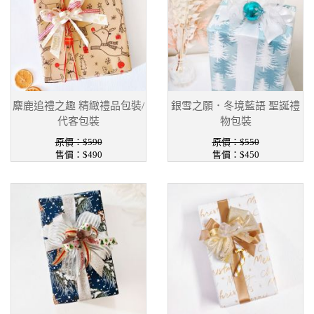
麋鹿追禮之趣 精緻禮品包裝/
銀雪之願．冬境藍語 聖誕禮
代客包裝
物包裝
原價：$590
原價：$550
售價：$490
售價：$450