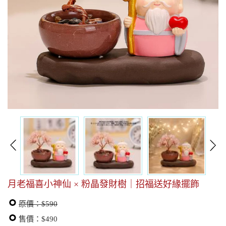
月老福喜小神仙 × 粉晶發財樹｜招福送好緣擺飾
原價：$590
售價：$490