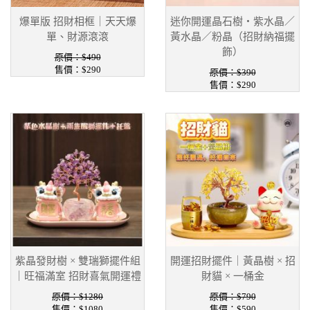
爆單版 招財相框｜天天爆
迷你開運晶石樹・紫水晶／
單、財源滾滾
黃水晶／粉晶（招財納福擺
飾）
原價：$490
售價：$290
原價：$390
售價：$290
紫晶發財樹 × 雙瑞獅擺件組
開運招財擺件｜黃晶樹 × 招
｜旺福滿室 招財喜氣開運禮
財貓 × 一桶金
原價：$1280
原價：$790
售價：$1080
售價：$590