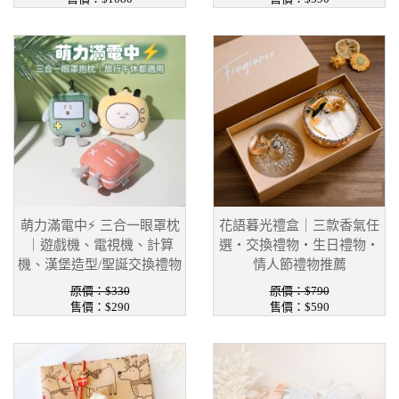
萌力滿電中⚡ 三合一眼罩枕
花語暮光禮盒｜三款香氣任
｜遊戲機、電視機、計算
選・交換禮物・生日禮物・
機、漢堡造型/聖誕交換禮物
情人節禮物推薦
原價：$330
原價：$790
售價：$290
售價：$590