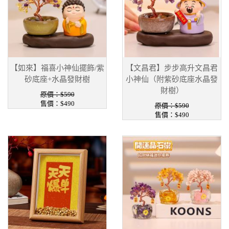
【如來】福喜小神仙擺飾/紫
【文昌君】步步高升文昌君
砂底座+水晶發財樹
小神仙（附紫砂底座水晶發
財樹）
原價：$590
售價：$490
原價：$590
售價：$490