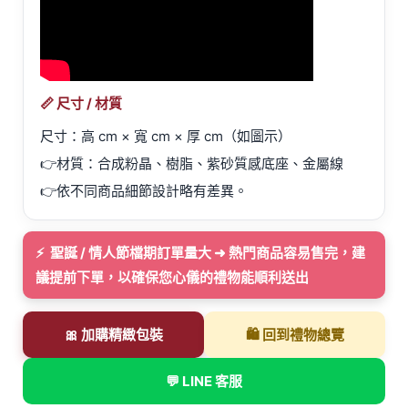
📏 尺寸 / 材質
尺寸：高
cm × 寬
cm × 厚
cm（如圖示）
👉材質：合成粉晶、樹脂、紫砂質感底座、金屬線
👉依不同商品細節設計略有差異。
⚡ 聖誕 / 情人節檔期訂單量大 ➜ 熱門商品容易售完，建
議提前下單，以確保您心儀的禮物能順利送出
🎀 加購精緻包裝
🛍️ 回到禮物總覽
💬 LINE 客服