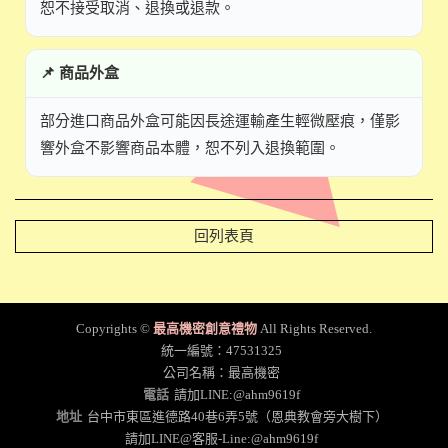
恕不接受取消、退換或退款。
📌 商品外盒
部分進口商品外盒可能因長途運輸產生輕微壓痕，僅影
響外盒不影響商品本體，恕不列入退換範圍。
回列表頁
Copyrights ©
最高機密創意禮物
All Rights Reserved.
統一編號：47531325
公司名稱：最高機密
電話
請加LINE:@ahm9619f
地址
台中市東區進德路40巷6弄5號（恩典教會旁大樹下）
請加LINE@客服-Line:@ahm9619f