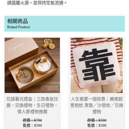
請遠離火源，並保持空氣流通。
相關商品
Related Products
花語暮光禮盒｜三款香氣任
人生需要一個依靠｜療癒創
選・交換禮物・生日禮物・
意抱枕 靠墊／沙發枕／交換
情人節禮物推薦
禮物
原價：$790
原價：$590
售價：$590
售價：$390