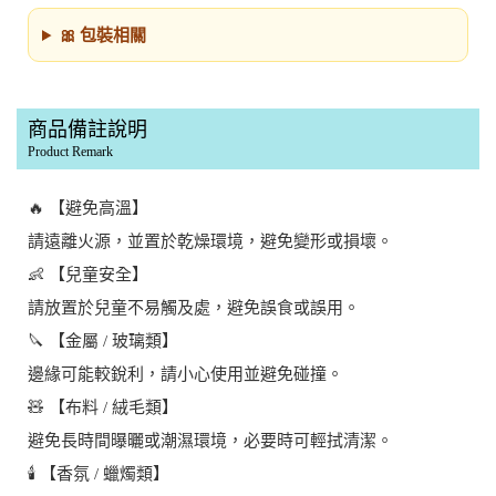
🎀 包裝相關
商品備註說明
Product Remark
🔥 【避免高溫】
請遠離火源，並置於乾燥環境，避免變形或損壞。
👶 【兒童安全】
請放置於兒童不易觸及處，避免誤食或誤用。
🔪 【金屬 / 玻璃類】
邊緣可能較銳利，請小心使用並避免碰撞。
🧸 【布料 / 絨毛類】
避免長時間曝曬或潮濕環境，必要時可輕拭清潔。
🕯️ 【香氛 / 蠟燭類】