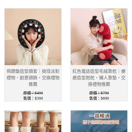
飛鏢盤造型頭套｜搞怪派對
紅色電話造型毛絨靠枕｜療
禮物・創意頭飾・交換禮物
癒造型抱枕・懶人靠墊・交
推薦
換禮物推薦
原價：$490
原價：$790
售價：$390
售價：$690