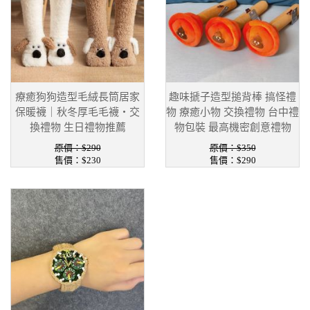
療癒狗狗造型毛絨長筒居家
趣味搋子造型搥背棒 搞怪禮
保暖襪｜秋冬厚毛毛襪・交
物 療癒小物 交換禮物 台中禮
換禮物 生日禮物推薦
物包裝 最高機密創意禮物
原價：$290
原價：$350
售價：$230
售價：$290