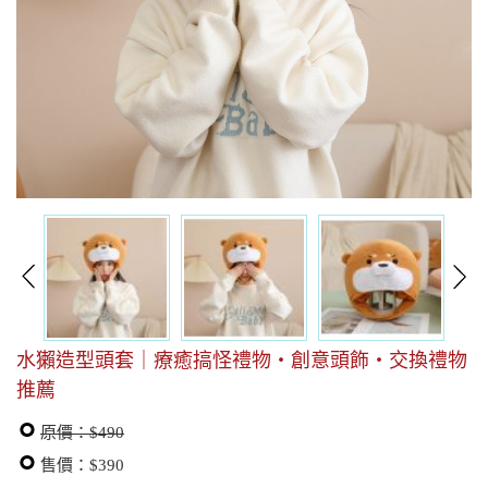
水獺造型頭套｜療癒搞怪禮物・創意頭飾・交換禮物
推薦
原價：$490
售價：$390