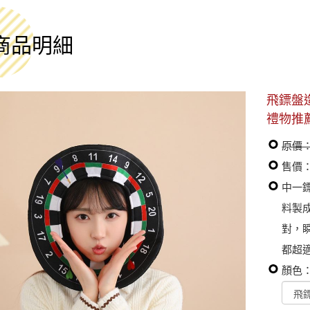
商品明細
飛鏢盤
禮物推
原價：
售價：
中一
料製
對，
都超
顏色