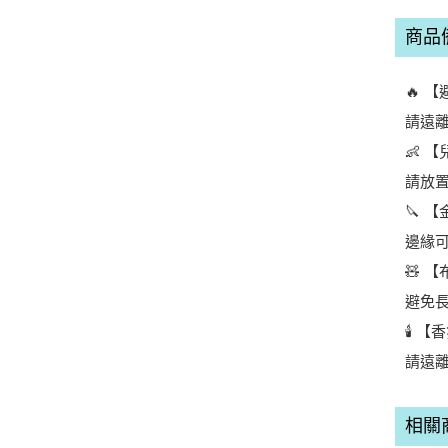
商品
🔥 
請遠
👶 
請放
🔪 【
邊緣
🧸 【
避免
🕯️ 
請遠
相關