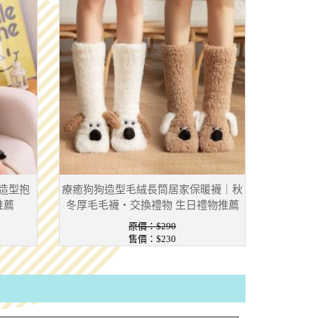
造型抱
療癒狗狗造型毛絨長筒居家保暖襪｜秋
推薦
冬厚毛毛襪・交換禮物 生日禮物推薦
原價：$290
售價：$230