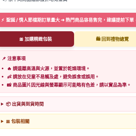
⚡ 聖誕 / 情人節檔期訂單量大 ➜ 熱門商品容易售完，建議提前
🎀 加購精緻包裝
🛍️ 回到禮物總覽
📌 注意事項
🔥 請遠離高溫與火源，並置於乾燥環境。
👶 請放在兒童不易觸及處，避免誤食或誤用。
📸 商品圖片因光線與螢幕顯示可能略有色差，請以實品為準。
📦 出貨與到貨時間
🎀 包裝相關