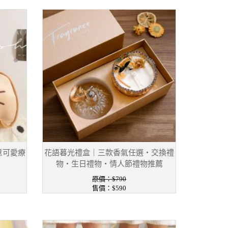
意可愛療
花語暮光禮盒｜三款香氣任選・交換禮
物・生日禮物・情人節禮物推薦
原價：$790
售價：$590