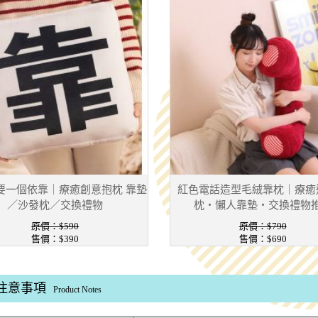
要一個依靠｜療癒創意抱枕 靠墊
紅色電話造型毛絨靠枕｜療癒
／沙發枕／交換禮物
枕・懶人靠墊・交換禮物
原價：$590
原價：$790
售價：$390
售價：$690
注意事項
Product Notes