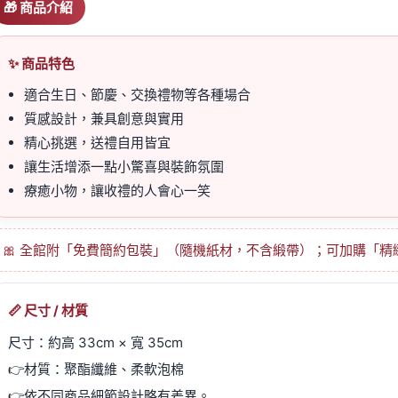
🎁 商品介紹
✨ 商品特色
適合生日、節慶、交換禮物等各種場合
質感設計，兼具創意與實用
精心挑選，送禮自用皆宜
讓生活增添一點小驚喜與裝飾氛圍
療癒小物，讓收禮的人會心一笑
🎀 全館附「免費簡約包裝」（隨機紙材，不含緞帶）；可加購「
📏 尺寸 / 材質
尺寸：約高 33cm × 寬 35cm
👉材質：聚酯纖維、柔軟泡棉
👉依不同商品細節設計略有差異。