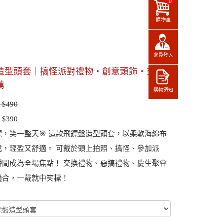
0
購物車
會員登入
造型頭套｜搞怪派對禮物・創意頭飾・交換
薦
購物須知
$490
$390
鏢，笑一整天🎯 這款飛鏢盤造型頭套，以柔軟海綿布
成，輕盈又舒適。 可戴於頭上拍照、搞怪、參加派
瞬間成為全場焦點！ 交換禮物、惡搞禮物、慶生聚會
適合，一戴就中笑標！
：