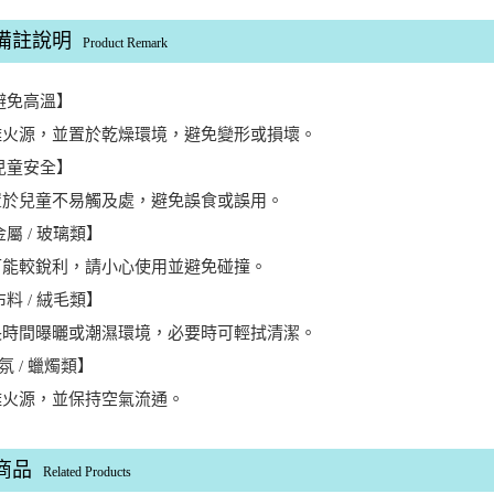
備註說明
Product Remark
【避免高溫】
離火源，並置於乾燥環境，避免變形或損壞。
【兒童安全】
置於兒童不易觸及處，避免誤食或誤用。
金屬 / 玻璃類】
可能較銳利，請小心使用並避免碰撞。
布料 / 絨毛類】
長時間曝曬或潮濕環境，必要時可輕拭清潔。
【香氛 / 蠟燭類】
離火源，並保持空氣流通。
商品
Related Products