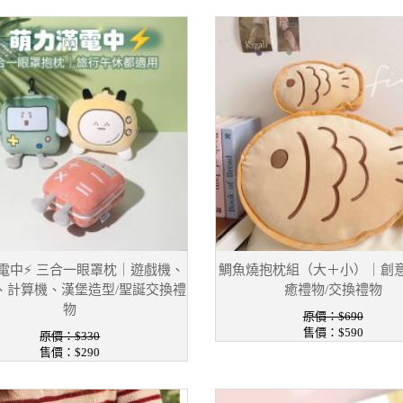
電中⚡ 三合一眼罩枕｜遊戲機、
鯛魚燒抱枕組（大＋小）｜創
、計算機、漢堡造型/聖誕交換禮
癒禮物/交換禮物
物
原價：$690
售價：$590
原價：$330
售價：$290