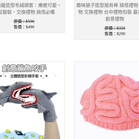
恐龍造型毛絨頭套｜療癒可愛・
趣味搋子造型搥背棒 搞怪禮物
型變裝・交換禮物 搞怪必備
物 交換禮物 台中禮物包裝 
創意禮物
原價：$590
售價：
$490
原價：$350
售價：
$290