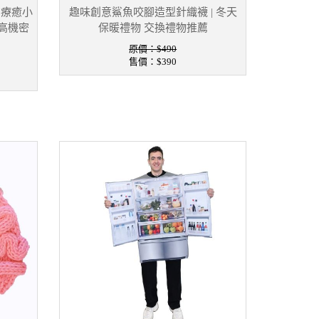
 療癒小
趣味創意鯊魚咬腳造型針織襪 | 冬天
最高機密
保暖禮物 交換禮物推薦
原價：$490
售價：
$390