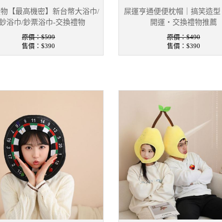
物【最高機密】新台幣大浴巾/
屎運亨通便便枕帽｜搞笑造型
鈔浴巾/鈔票浴巾-交換禮物
開運・交換禮物推薦
原價：$599
原價：$490
售價：
$390
售價：
$390