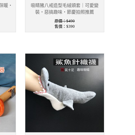
保暖・
吸睛豬八戒造型毛絨頭套｜可愛變
裝・惡搞趣味・節慶拍照推薦
原價：$490
售價：
$390