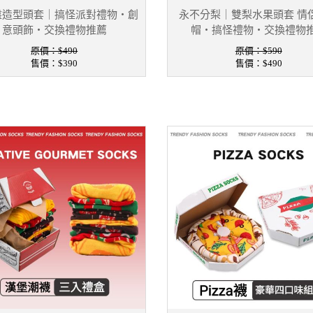
盤造型頭套｜搞怪派對禮物・創
永不分梨｜雙梨水果頭套 情
意頭飾・交換禮物推薦
帽・搞怪禮物・交換禮物
原價：$490
原價：$590
售價：
$390
售價：
$490