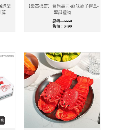
侶造型
【最高機密】食尚壽司-趣味襪子禮盒-
推薦
聖誕禮物
原價：$650
售價：
$490