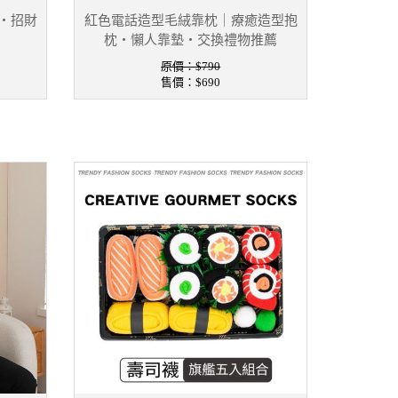
・招財
紅色電話造型毛絨靠枕｜療癒造型抱
枕・懶人靠墊・交換禮物推薦
原價：$790
售價：
$690