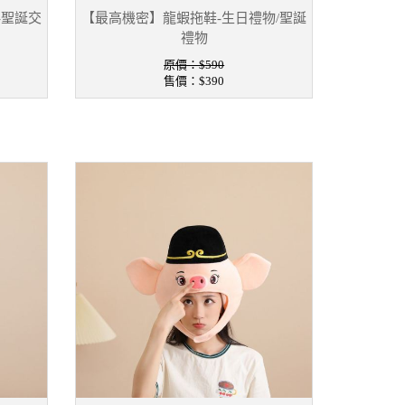
-聖誕交
【最高機密】龍蝦拖鞋-生日禮物/聖誕
禮物
原價：$590
售價：
$390