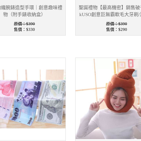
鉤織腕錶造型手環｜創意趣味禮
聖誕禮物【最高機密】銷售破
物（附手錶收納盒）
kUSO創意巨無霸軟毛大牙刷
原價：$390
原價：$390
售價：
$330
售價：
$290