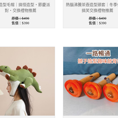
造型毛帽｜搞怪造型・節慶派
熱腦沸騰茶壺造型頭套｜冬季
對・交換禮物推薦
搞笑交換禮物推薦
原價：$490
原價：$490
售價：
$390
售價：
$390