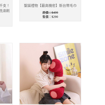
千支！
聖誕禮物【最高機密】新台幣毛巾
/洗澡刷
原價：$499
售價：
$290