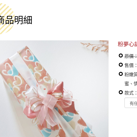
商品明細
粉夢心
原價：
售價：
粉嫩質
蜜、
款式