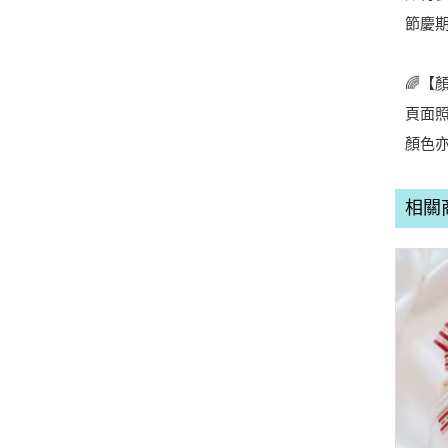
節慶
🌈【
頁面
顏色
相關