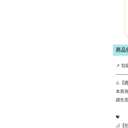
商品
📌 
───
⚠️【
本頁
請先
💝
📐