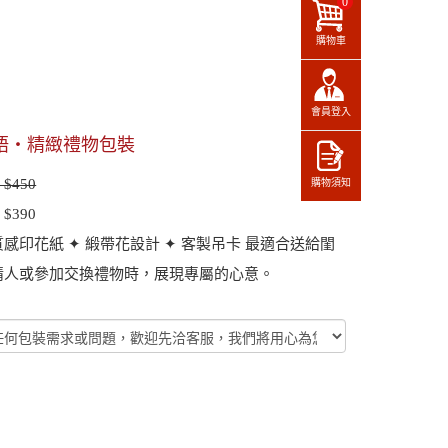
0
購物車
會員登入
語・精緻禮物包裝
$450
購物須知
$390
感印花紙 ✦ 緞帶花設計 ✦ 客製吊卡 最適合送給閨
情人或參加交換禮物時，展現專屬的心意。
：