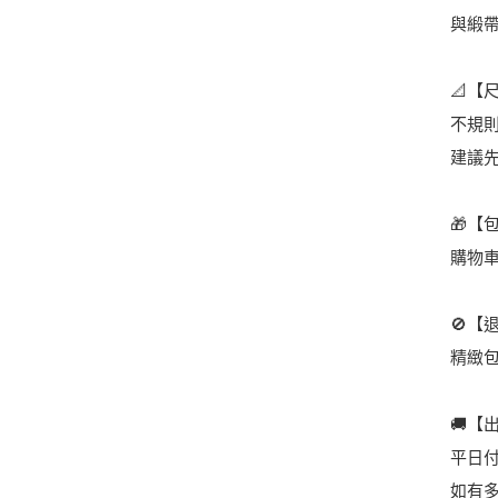
與緞
📐【
不規
建議
🎁【
購物
🚫【
精緻
🚚【
平日
如有