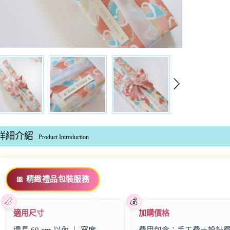
詳細介紹
Product Introduction
🎀 精緻禮品包裝服務
適用尺寸
加購價格
週長 60
cm
以內 ｜ 寬度
費用包含：手工費＋設計