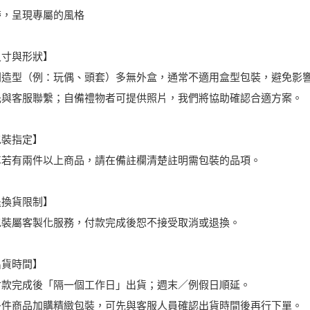
帶，呈現專屬的風格
尺寸與形狀】
則造型（例：玩偶、頭套）多無外盒，通常不適用盒型包裝，避免影
先與客服聯繫；自備禮物者可提供照片，我們將協助確認合適方案。
包裝指定】
車若有兩件以上商品，請在備註欄清楚註明需包裝的品項。
退換貨限制】
包裝屬客製化服務，付款完成後恕不接受取消或退換。
出貨時間】
付款完成後「隔一個工作日」出貨；週末／例假日順延。
多件商品加購精緻包裝，可先與客服人員確認出貨時間後再行下單。