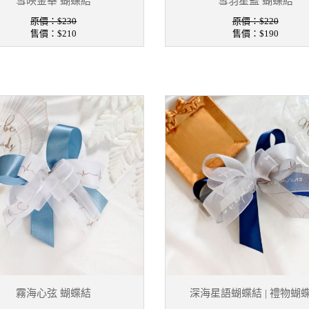
雪映金華 蝴蝶結
雪羽星藍 蝴蝶結
原價：$230
原價：$220
售價：
$210
售價：
$190
霧海心弦 蝴蝶結
深海星語蝴蝶結 | 禮物蝴