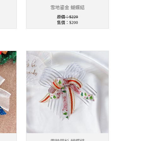
雪地鎏金 蝴蝶結
原價：$220
售價：
$200