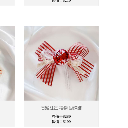
售價：
$210
雪耀紅星 禮物 蝴蝶結
原價：$230
售價：
$199