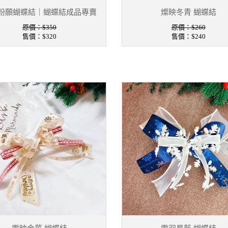
粉願蝴蝶結｜蝴蝶結成品專賣
燦映冬青 蝴蝶結
原價：$350
原價：$260
售價：
$320
售價：
$240