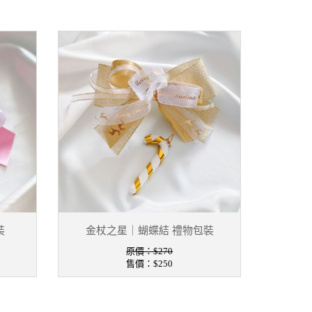
裝
金杖之星｜蝴蝶結 禮物包裝
原價：$270
售價：
$250