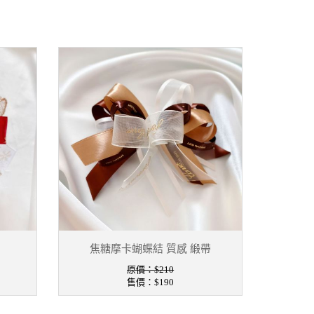
焦糖摩卡蝴蝶結 質感 緞帶
原價：$210
售價：
$190