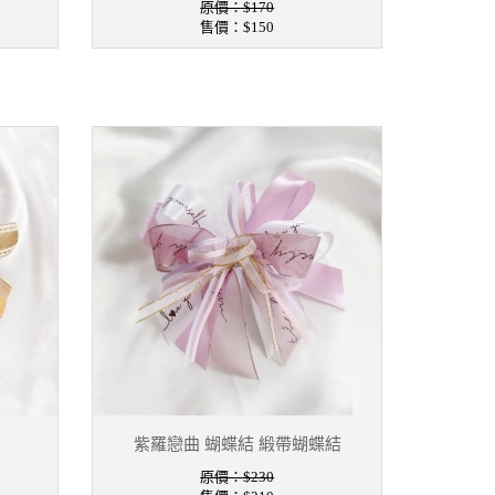
原價：$170
售價：
$150
紫羅戀曲 蝴蝶結 緞帶蝴蝶結
原價：$230