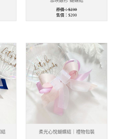
雪映銀杉 蝴蝶結
原價：$230
售價：
$200
蝶結
柔光心悅蝴蝶結｜禮物包裝