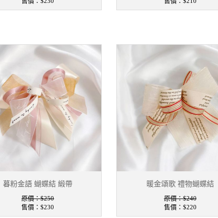
售價：
$230
售價：
$210
暮粉金語 蝴蝶結 緞帶
暖金頌歌 禮物蝴蝶結
原價：$250
原價：$240
售價：
$230
售價：
$220