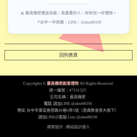
🎀 最高機密禮品包裝｜為重要的人，好好包一份禮物。
📍台中一中商圈｜LINE：@ahm9619f
回列表頁
Copyrights ©
最高機密創意禮物
All Rights Reserved.
統一編號：47531325
公司名稱：最高機密
電話
請加LINE:@ahm9619f
地址
台中市東區進德路40巷6弄5號（恩典教會旁大樹下）
請加LINE@客服-Line:@ahm9619f
網頁設計
:
網站設計達人