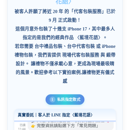
花語〉
被客人許願了將近
20 年
的「
代客包裝服務
」已於
9 月
正式啟動！
這個月意外包裝了十幾支
iPhone 17
，其中最多人
指定的是我們的經典作品
〈藍境花語〉
。
若您需要
台中禮品包裝
、
台中代客包裝
或
iPhone
禮物包裝
，我們皆提供 現場代客包裝服務 與 緞帶
設計。 讓禮物不僅承載心意，更成為現場最吸睛
的風景。歡迎參考以下實拍案例,讓禮物更有儀式
感
私訊指定款式
真實委託｜客人於 LINE 指定〈藍境花語〉