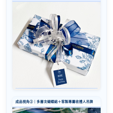
成品視角②｜多層次蝴蝶結＋客製專屬收禮人吊牌